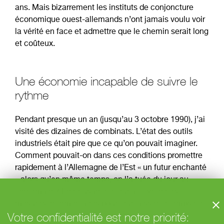
ans. Mais bizarrement les instituts de conjoncture
économique ouest-allemands n’ont jamais voulu voir
la vérité en face et admettre que le chemin serait long
et coûteux.
Une économie incapable de suivre le
rythme
Pendant presque un an (jusqu’au 3 octobre 1990), j’ai
visité des dizaines de combinats. L’état des outils
industriels était pire que ce qu’on pouvait imaginer.
Comment pouvait-on dans ces conditions promettre
rapidement à l’Allemagne de l’Est « un futur enchanté
» alors qu’en même temps, on l’a tuée du jour au
lendemain ? En refusant de leur accorder des
mesures intermédiaires pour leur laisser le temps de
Votre confidentialité est notre priorité:
s’adapter à la nouvelle concurrence née de