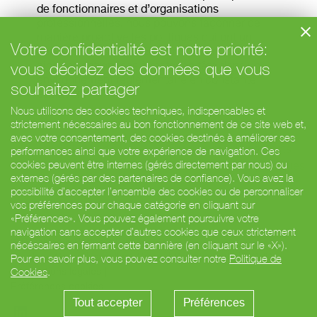
de fonctionnaires et d’organisations
professionnelles, nous pouvons façonner de
manière proactive les politiques qui ont un
Votre confidentialité est notre priorité:
impact sur les activités de nos clients, aidant
vous décidez des données que vous
ainsi les entreprises à rester en tête dans un
environnement réglementaire en constante
souhaitez partager
évolution.
Nous utilisons des cookies techniques, indispensables et
strictement nécessaires au bon fonctionnement de ce site web et,
avec votre consentement, des cookies destinés à améliorer ses
< La sensibilisation à
Programme de contacts
performances ainsi que votre expérience de navigation. Ces
cookies peuvent être internes (gérés directement par nous) ou
Bruxelles
avec les acteurs politiques
externes (gérés par des partenaires de confiance). Vous avez la
>
possibilité d’accepter l’ensemble des cookies ou de personnaliser
vos préférences pour chaque catégorie en cliquant sur
«Préférences». Vous pouvez également poursuivre votre
navigation sans accepter d’autres cookies que ceux strictement
© Barabino & Partners France
nécéssaires en fermant cette bannière (en cliquant sur le «X»).
Barabino Group
Excellera Group
Signalements
RGPD
Pour en savoir plus, vous pouvez consulter notre
Politique de
Cookies
.
Informations légales
Préférences cookies
Tout accepter
Préférences