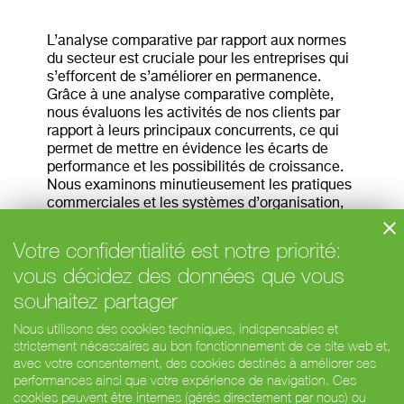
L’analyse comparative par rapport aux normes
du secteur est cruciale pour les entreprises qui
s’efforcent de s’améliorer en permanence.
Grâce à une analyse comparative complète,
nous évaluons les activités de nos clients par
rapport à leurs principaux concurrents, ce qui
permet de mettre en évidence les écarts de
performance et les possibilités de croissance.
Nous examinons minutieusement les pratiques
commerciales et les systèmes d’organisation,
en les comparant aux leaders du secteur et aux
best practices qui ont fait leurs preuves. Pour
Votre confidentialité est notre priorité:
les missions très sensibles, des accords de
vous décidez des données que vous
non-divulgation (NDA) garantissent la
confidentialité et la discrétion, ce qui nous
souhaitez partager
permet de fournir des informations précieuses
Nous utilisons des cookies techniques, indispensables et
tout en protégeant les intérêts de nos clients.
strictement nécessaires au bon fonctionnement de ce site web et,
avec votre consentement, des cookies destinés à améliorer ses
performances ainsi que votre expérience de navigation. Ces
cookies peuvent être internes (gérés directement par nous) ou
< Etude de perception des
Audit des parties